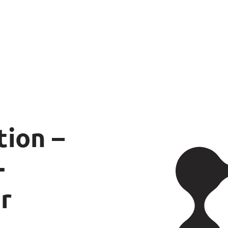
tion –
-
r