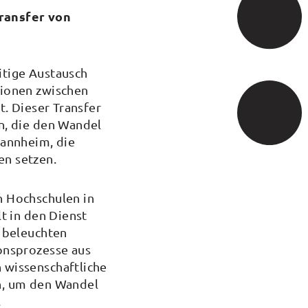
ransfer von
itige Austausch
tionen zwischen
t. Dieser Transfer
n, die den Wandel
Mannheim, die
en setzen.
n Hochschulen in
t in den Dienst
n beleuchten
onsprozesse aus
 wissenschaftliche
n, um den Wandel
.