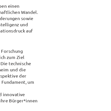
ben einen
haftlichen Wandel.
nderungen sowie
ntelligenz und
ationsdruck auf
 Forschung
ich zum Ziel
 Die technische
heim und die
rspektive der
s Fundament, um
d innovative
ihre Bürger*innen