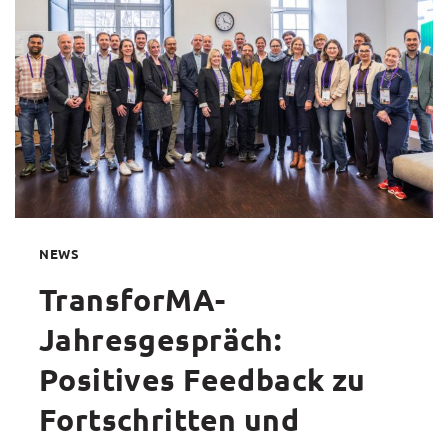
TRANSFORMA
BEI
DER
LANGEN
NACHT
DER
INNOVATION
UND
KULTUR
NEWS
TransforMA-
Jahresgespräch:
Positives Feedback zu
Fortschritten und