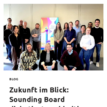
ALTE
GESCHICHTEN:
PODCAST
„LORE
AND
THE
STORY
BEHIND“
GESTARTET
BLOG
Zukunft im Blick:
Sounding Board