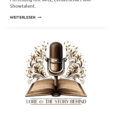
Showtalent.
BRAINRIOT:
WEITERLESEN
SCIENCE
SLAM
BEGEISTERT
410
GÄSTE
IN
DER
ALTEN
FEUERWACHE
MANNHEIM