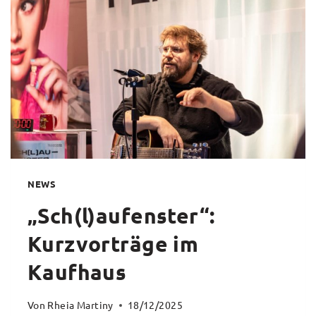
STADT
MANNHEIM
2026
NEWS
„Sch(l)aufenster“:
Kurzvorträge im
Kaufhaus
Von
Rheia Martiny
18/12/2025