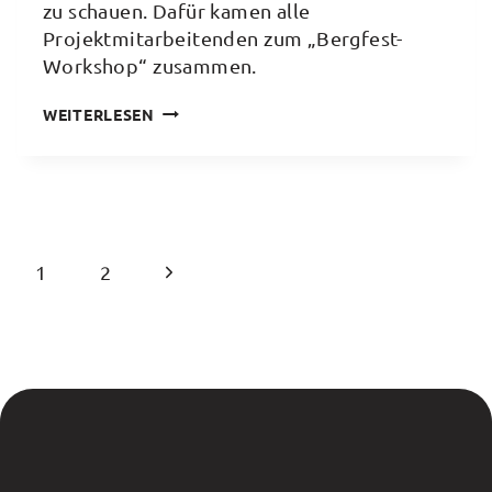
zu schauen. Dafür kamen alle
Projektmitarbeitenden zum „Bergfest-
Workshop“ zusammen.
HALBZEIT
WEITERLESEN
BEI
TRANSFORMA:
REFLEXION
UND
AUSBLICK
Seitennavigation
Nächste
1
2
BEIM
„BERGFEST-
Seite
WORKSHOP“