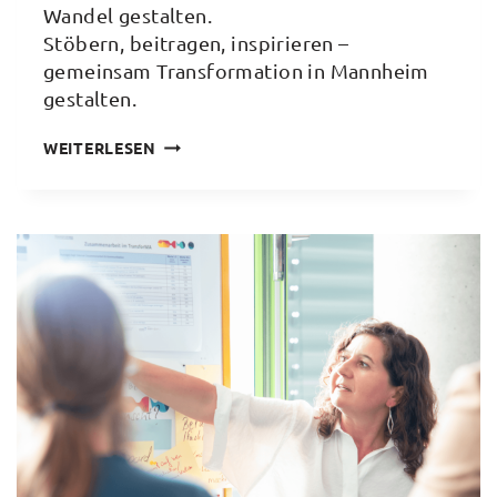
Wandel gestalten.
Stöbern, beitragen, inspirieren –
gemeinsam Transformation in Mannheim
gestalten.
WISSEN
WEITERLESEN
TEILEN,
WANDEL
GESTALTEN
–
DIE
DIGITALE
TRANSFORMA-
BIBLIOTHEK